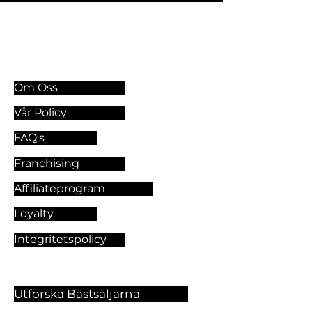
Information & Riktlinjer
Om Oss
Vår Policy
FAQ's
Franchising
Affiliateprogram
Loyalty
Integritetspolicy
Utforska Bästsäljarna