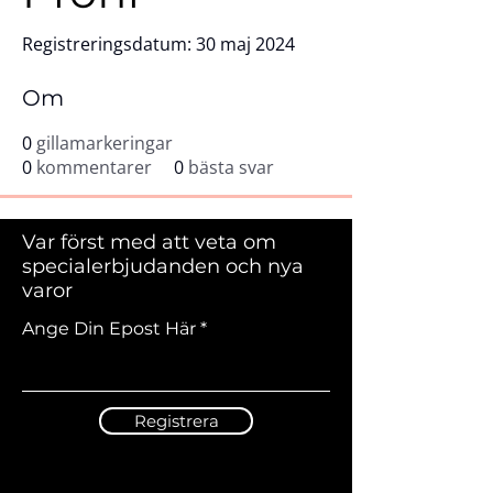
Registreringsdatum: 30 maj 2024
Om
0
gillamarkeringar
0
kommentarer
0
bästa svar
Var först med att veta om
specialerbjudanden och nya
varor
Ange Din Epost Här
Registrera