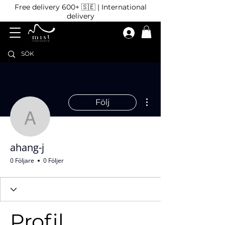
Free delivery 600+ 🇸🇪 | International
delivery
Fler åtgärder
Följ
ahang-j
ahang-j
0 Följare
0 Följer
Profil