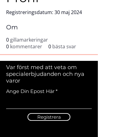
Registreringsdatum: 30 maj 2024
Om
0
gillamarkeringar
0
kommentarer
0
bästa svar
Var först med att veta om
specialerbjudanden och nya
varor
Ange Din Epost Här
Registrera