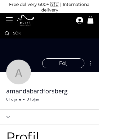
Free delivery 600+ 🇸🇪 | International
delivery
Fler åtgärder
Följ
amandabardforsberg
amandabardforsberg
0 Följare
0 Följer
Profil