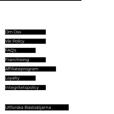
Information & Riktlinjer
Om Oss
Vår Policy
FAQ's
Franchising
Affiliateprogram
Loyalty
Integritetspolicy
Utforska Bästsäljarna