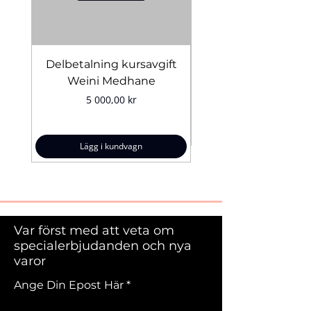
Delbetalning kursavgift
Bridal Trial August 4
Weini Medhane
Pris
5 000,00 kr
Lägg i kundvagn
Var först med att veta om
specialerbjudanden och nya
varor
Ange Din Epost Här