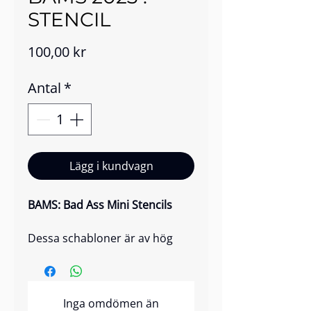
STENCIL
Pris
100,00 kr
Antal
*
Lägg i kundvagn
BAMS: Bad Ass Mini Stencils
Dessa schabloner är av hög
kvalitet, återanvändbara och
har var och en en unik och
iögonfallande design.
Inga omdömen än