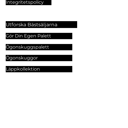
Integritetspolicy
Utforska Bästsäljarna
Gör Din Egen Palett
Ögonskuggspalett
Ögonskuggor
Läppkollektion
Foundation
Makeupprodukter
Utforska Våra Tjänster