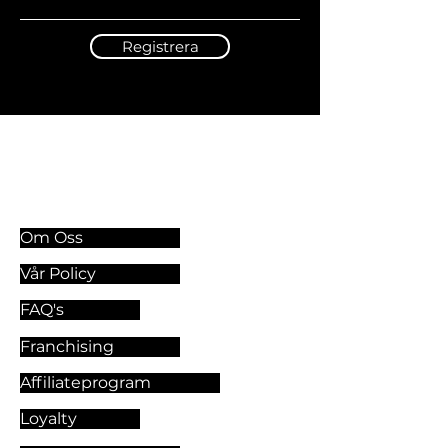
Registrera
Information & Riktlinjer
Om Oss
Vår Policy
FAQ's
Franchising
Affiliateprogram
Loyalty