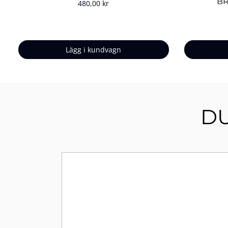
BR
Pris
480,00 kr
Lägg i kundvagn
DU