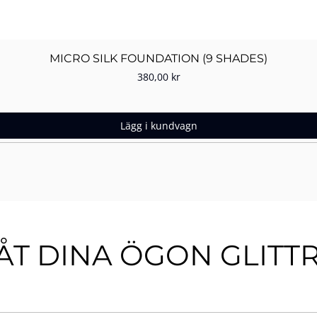
Snabbvisning
MICRO SILK FOUNDATION (9 SHADES)
Pris
380,00 kr
Lägg i kundvagn
ÅT DINA ÖGON GLITT