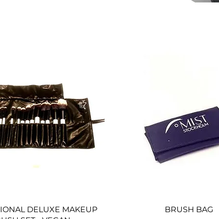
Snabbvisning
Snabbvisning
IONAL DELUXE MAKEUP
BRUSH BAG