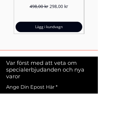
Ordinarie pris
Reapris
498,00 kr
298,00 kr
Lägg i kundvagn
Var först med att veta om
specialerbjudanden och nya
varor
Ange Din Epost Här
Registrera