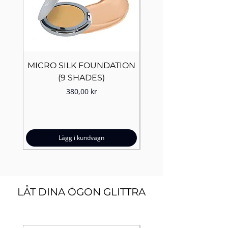
MICRO SILK FOUNDATION
LÄPPSTIFTER : SP
(9 SHADES)
FLOWERS (10 COL
Pris
380,00 kr
Lägg i kundvagn
LÅT DINA ÖGON GLITTRA