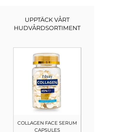
UPPTÄCK VÅRT
HUDVÅRDSORTIMENT
COLLAGEN FACE SERUM
10 IN 1 EYE SER
CAPSULES