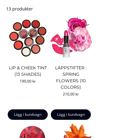
13 produkter
LIP & CHEEK TINT
LÄPPSTIFTER :
(13 SHADES)
SPRING
FLOWERS (10
Pris
190,00 kr
COLORS)
Pris
210,00 kr
Lägg i kundvagn
Lägg i kundvagn