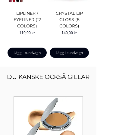
LIPLINER /
CRYSTAL LIP
EYELINER (12
GLOSS (8
COLORS)
COLORS)
Pris
Pris
110,00 kr
140,00 kr
Lägg i kundvagn
Lägg i kundvagn
DU KANSKE OCKSÅ GILLAR