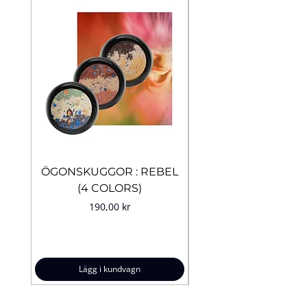
ÖGONSKUGGOR : REBEL
ÖGONSKUGGOR
(4 COLORS)
SANDSTONE (14 CO
Pris
190,00 kr
Lägg i kundvagn