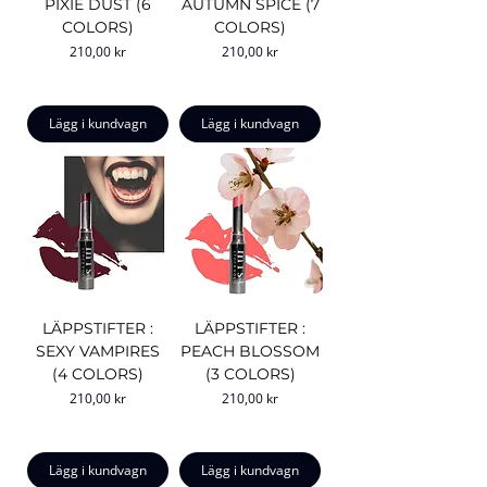
PIXIE DUST (6
AUTUMN SPICE (7
COLORS)
COLORS)
Pris
Pris
210,00 kr
210,00 kr
Lägg i kundvagn
Lägg i kundvagn
LÄPPSTIFTER :
LÄPPSTIFTER :
SEXY VAMPIRES
PEACH BLOSSOM
(4 COLORS)
(3 COLORS)
Pris
Pris
210,00 kr
210,00 kr
Lägg i kundvagn
Lägg i kundvagn