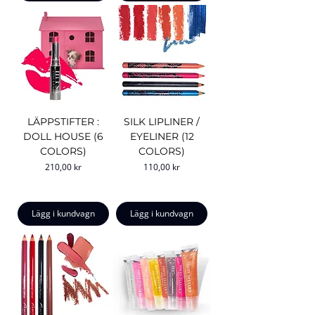
LÄPPSTIFTER :
SILK LIPLINER /
DOLL HOUSE (6
EYELINER (12
COLORS)
COLORS)
Pris
Pris
210,00 kr
110,00 kr
Lägg i kundvagn
Lägg i kundvagn