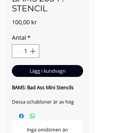
STENCIL
Pris
100,00 kr
Antal
*
Lägg i kundvagn
BAMS: Bad Ass Mini Stencils
Dessa schabloner är av hög
kvalitet, återanvändbara och
har var och en en unik och
iögonfallande design.
Inga omdömen än