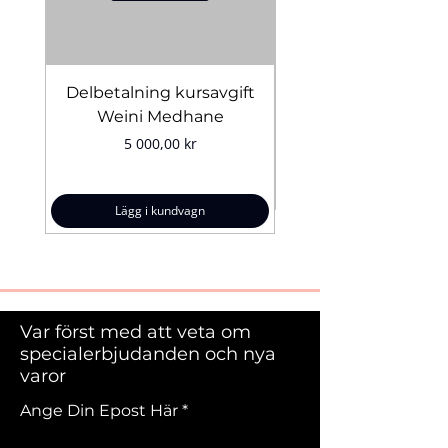
Delbetalning kursavgift
Bridal Trial August 4
Weini Medhane
Pris
5 000,00 kr
Lägg i kundvagn
Var först med att veta om
specialerbjudanden och nya
varor
Ange Din Epost Här