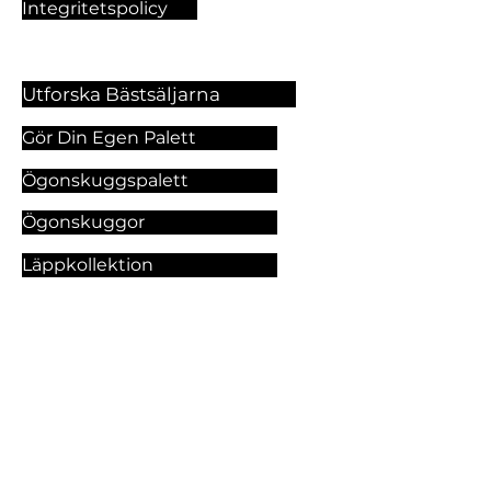
Integritetspolicy
Utforska Bästsäljarna
Gör Din Egen Palett
Ögonskuggspalett
Ögonskuggor
Läppkollektion
Foundation
Makeupprodukter
Utforska Våra Tjänster