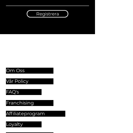
Registrera
Information & Riktlinjer
Om Oss
Vår Policy
FAQ's
Franchising
Affiliateprogram
Loyalty