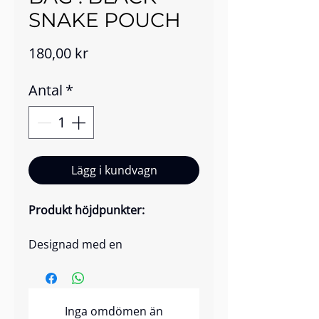
SNAKE POUCH
Pris
180,00 kr
Antal
*
Lägg i kundvagn
Produkt höjdpunkter:
Designad med en
ormskinnsinspirerad struktur
är vår Black Snake Pouch
noggrant tillverkad för att göra
Inga omdömen än
din skönhetsförvaring smidig,