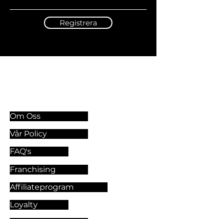
Registrera
Information & Riktlinjer
Om Oss
Vår Policy
FAQ's
Franchising
Affiliateprogram
Loyalty