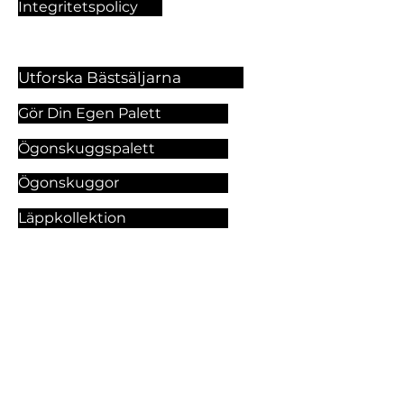
Integritetspolicy
Utforska Bästsäljarna
Gör Din Egen Palett
Ögonskuggspalett
Ögonskuggor
Läppkollektion
Foundation
Makeupprodukter
Utforska Våra Tjänster