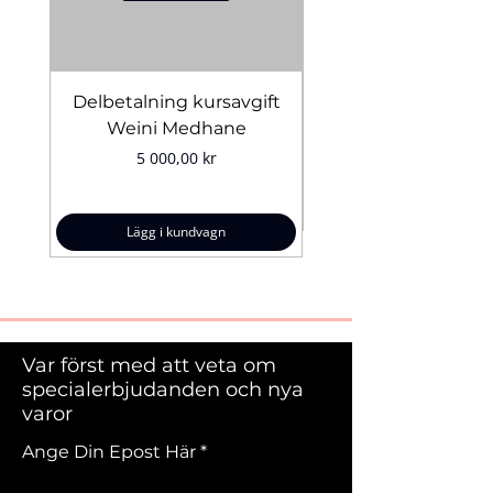
Delbetalning kursavgift
Bridal Trial August 4
Weini Medhane
Pris
5 000,00 kr
Lägg i kundvagn
Var först med att veta om
specialerbjudanden och nya
varor
Ange Din Epost Här