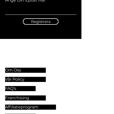
Ange Din Epost Här
Registrera
Information & Riktlinjer
Om Oss
Vår Policy
FAQ's
Franchising
Affiliateprogram