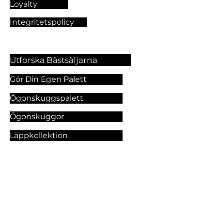
Loyalty
Integritetspolicy
Utforska Bästsäljarna
Gör Din Egen Palett
Ögonskuggspalett
Ögonskuggor
Läppkollektion
Foundation
Makeupprodukter
Utforska Våra Tjänster