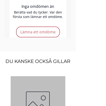
sömlös applicering som ger
Inga omdömen än
kinderna en naturlig, strålande
rodnad. Byggbar och enkel att
Berätta vad du tycker. Var den
första som lämnar ett omdöme.
applicera, perfekt för varje look.
Lämna ett omdöme
Produkt funktioner:
Vegansk
Cruelty-free
DU KANSKE OCKSÅ GILLAR
Långvarig
Enkel applicering
Kvantitet:
2,5 g.