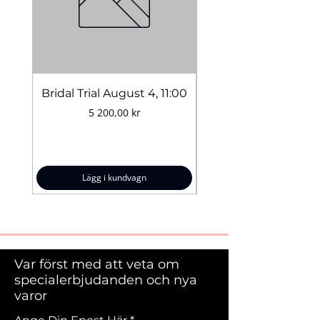
Bridal Trial August 4, 11:00
Pris
5 200,00 kr
Lägg i kundvagn
Var först med att veta om
specialerbjudanden och nya
varor