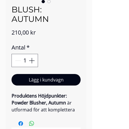
BLUSH:
AUTUMN
Pris
210,00 kr
Antal
*
Lägg i kundvagn
Produktens Höjdpunkter:
Powder Blusher, Autumn
är
utformad för att komplettera
hudtoner. Denna veganska,
långvariga formula erbjuder en