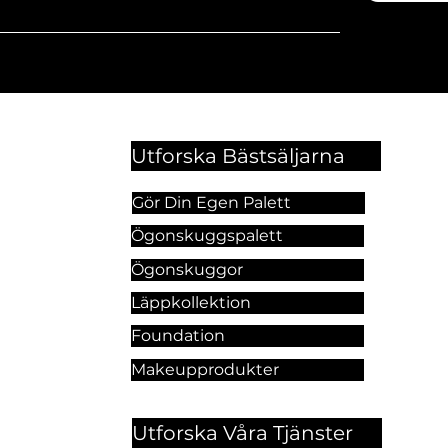
Utforska Bästsäljarna
Gör Din Egen Palett
Ögonskuggspalett
Ögonskuggor
Läppkollektion
Foundation
Makeupprodukter
Utforska Våra Tjänster