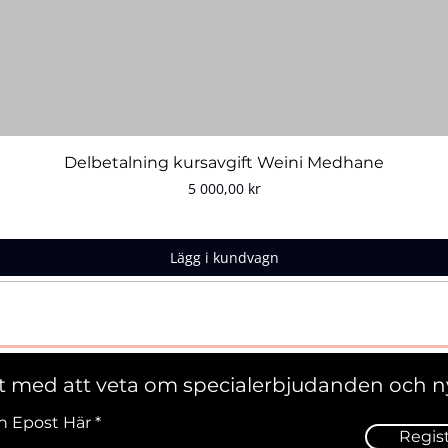
Snabbvisning
Delbetalning kursavgift Weini Medhane
Pris
5 000,00 kr
Lägg i kundvagn
st med att veta om specialerbjudanden och n
n Epost Här
Regis