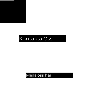
Kontakta Oss
🏫 Sergelgatan 11,
Stockholm, Sweden.​​
☏ +46 8 300-640
Mejla oss här