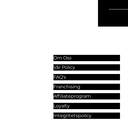
Information & Riktlinjer
Om Oss
Vår Policy
FAQ's
Franchising
Affiliateprogram
Loyalty
Integritetspolicy