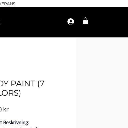
EVERANS
Y PAINT (7
LORS)
Pris
0 kr
t Beskrivning: