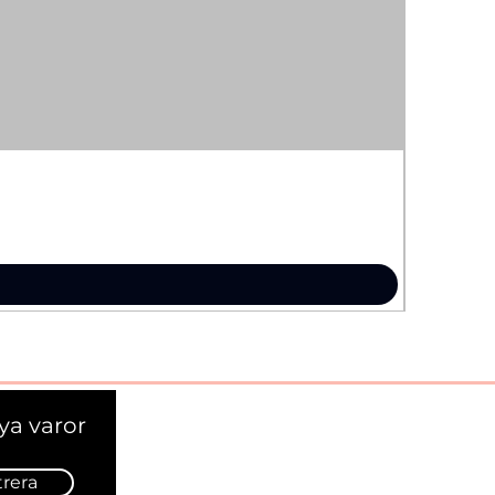
ya varor
trera