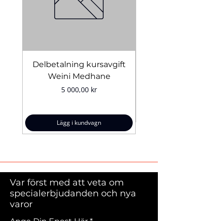
Delbetalning kursavgift
Bridal Trial August 4
Weini Medhane
Pris
5 000,00 kr
Lägg i kundvagn
Var först med att veta om
specialerbjudanden och nya
varor