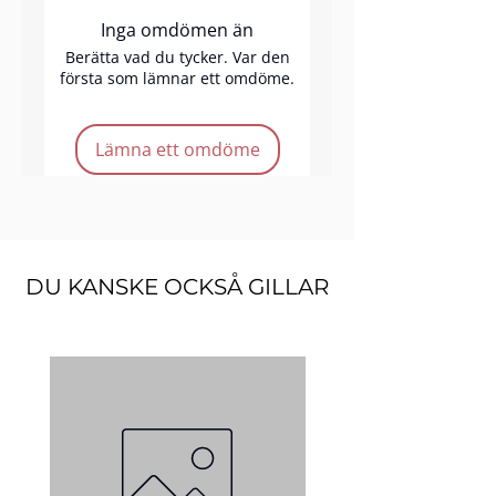
mörka ringar, blemmor eller för
Inga omdömen än
färgkorrigering. För bästa
resultat, applicera med vår
Berätta vad du tycker. Var den
första som lämnar ett omdöme.
borste nr. 16 och blenda med
concealerborste nr. 28 för ett
sömlöst resultat.
Lämna ett omdöme
Produkt­ funktioner:
DU KANSKE OCKSÅ GILLAR
Vegan
Cruelty-free
Krämig textur
Full täckning
Lätt att blenda
Kvantitet:
2.7 g