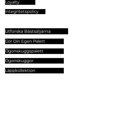
Loyalty
Integritetspolicy
Utforska Bästsäljarna
Gör Din Egen Palett
Ögonskuggspalett
Ögonskuggor
Läppkollektion
Foundation
Makeupprodukter
Utforska Våra Tjänster