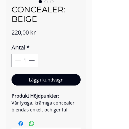
CONCEALER:
BEIGE
Pris
220,00 kr
Antal
*
Lägg i kundvagn
Produkt­ Höjdpunkter:
Vår lyxiga, krämiga concealer
blendas enkelt och ger full
täckning med en felfri finish.
Den är perfekt för att dölja