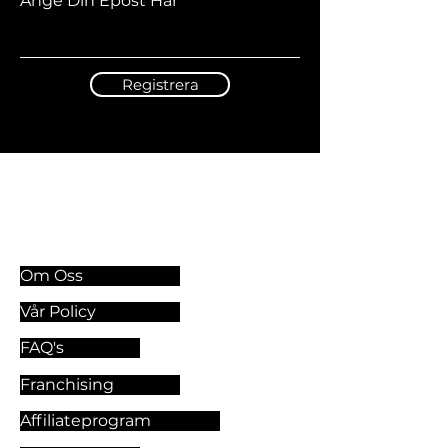
Ange Din Epost Här
Registrera
Information & Riktlinjer
Om Oss
Vår Policy
FAQ's
Franchising
Affiliateprogram