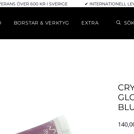
VERANS ÖVER 600 KR I SVERIGE
✔ INTERNATIONELL L
D
BORSTAR & VERKTYG
EXTRA
CRY
GLO
BL
140,0