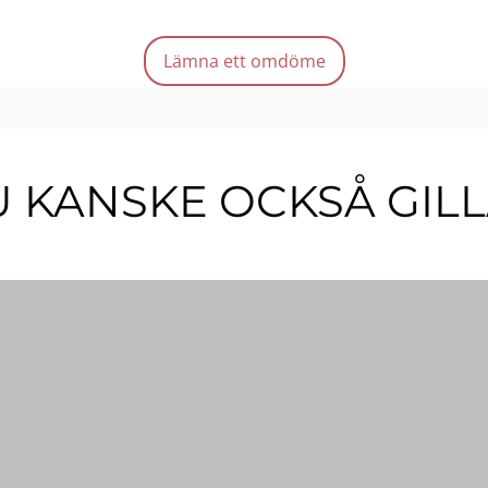
Glan
Lätt
Lämna ett omdöme
Mängd
 KANSKE OCKSÅ GIL