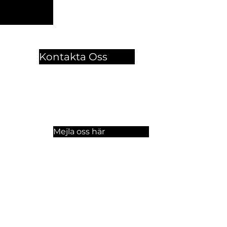
Kontakta Oss
🏫 Sergelgatan 11,
Stockholm, Sweden.​​
☏ +46 8 300-640
Mejla oss här