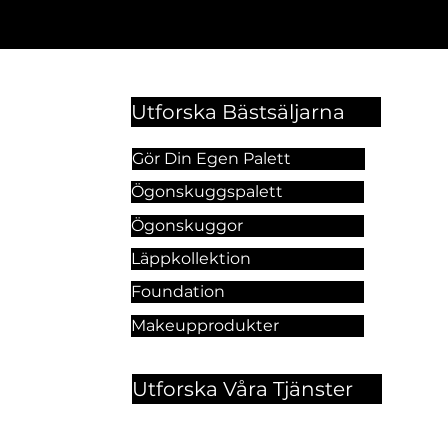
Utforska Bästsäljarna
Gör Din Egen Palett
Ögonskuggspalett
Ögonskuggor
Läppkollektion
Foundation
Makeupprodukter
Utforska Våra Tjänster