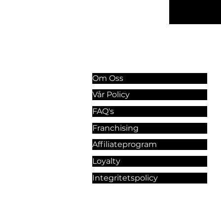
Information & Riktlinjer
Om Oss
Vår Policy
FAQ's
Franchising
Affiliateprogram
Loyalty
Integritetspolicy