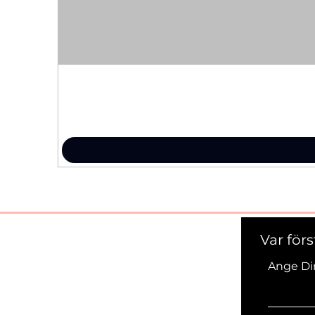
Var för
Ange Di