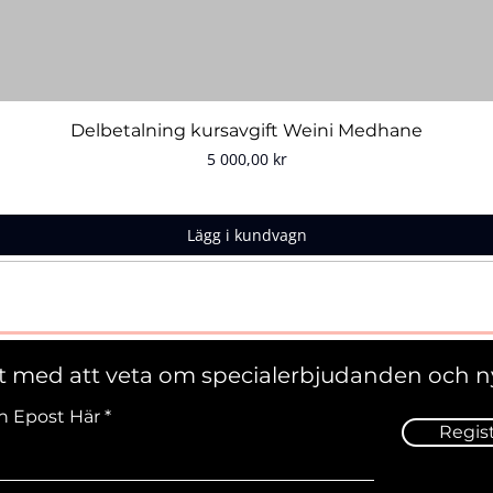
Snabbvisning
Delbetalning kursavgift Weini Medhane
Pris
5 000,00 kr
Lägg i kundvagn
st med att veta om specialerbjudanden och n
n Epost Här
Regis