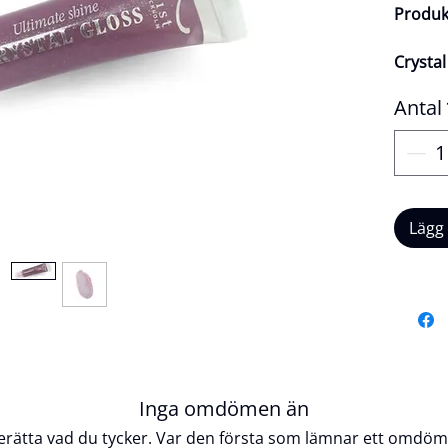
Produk
Crystal
Antal
Vårt Cr
stråland
färger.
glider 
läppar
Lägg
Vegansk
perfekt
look.
Produk
Inga omdömen än
Veg
erätta vad du tycker. Var den första som lämnar ett omdöm
Crue