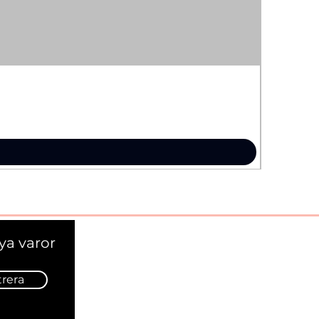
ya varor
trera