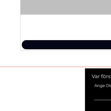
Var för
Ange Di