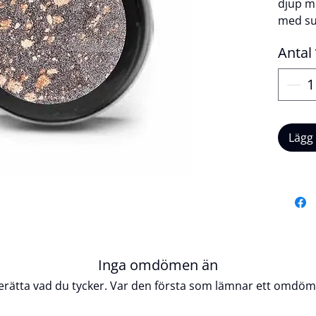
djup m
med sub
slående
Antal
djärv s
mikros
intens
applic
blandas
Lägg
multidi
men ra
för at
svalt t
varakti
Produk
Inga omdömen än
Veg
erätta vad du tycker. Var den första som lämnar ett omdöm
Ej t
Lång