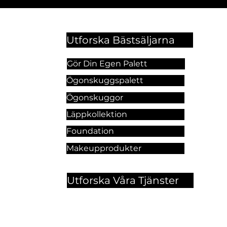
Utforska Bästsäljarna
Gör Din Egen Palett
Ögonskuggspalett
Ögonskuggor
Läppkollektion
Foundation
Makeupprodukter
Utforska Våra Tjänster