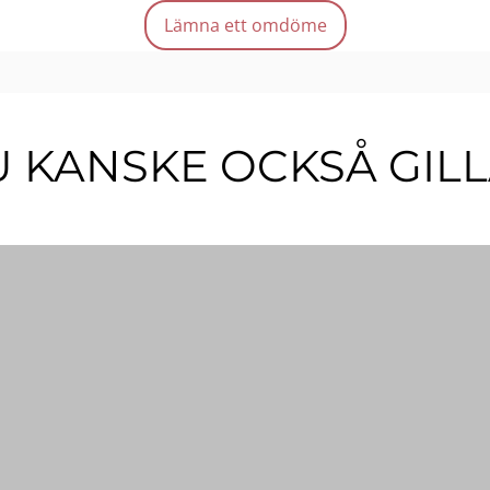
Enke
Lämna ett omdöme
Djup
Mängd
 KANSKE OCKSÅ GIL