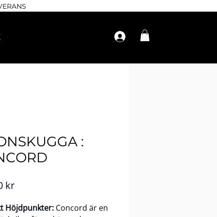
EVERANS
ONSKUGGA :
NCORD
Pris
0 kr
t Höjdpunkter:
Concord är en