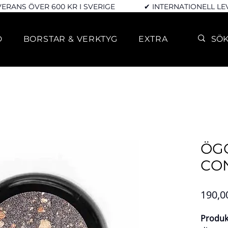
VERANS ÖVER 600 KR I SVERIGE
✔ INTERNATIONELL L
D
BORSTAR & VERKTYG
EXTRA
ÖG
CO
190,0
Produk