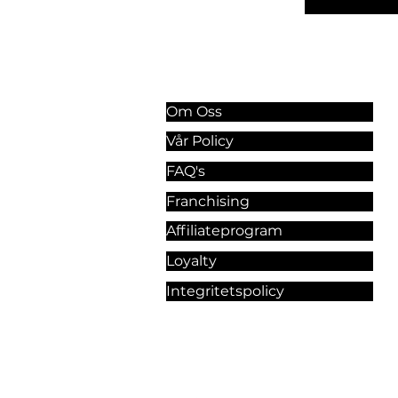
Information & Riktlinjer
Om Oss
Vår Policy
FAQ's
Franchising
Affiliateprogram
Loyalty
Integritetspolicy