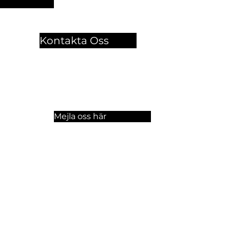
Kontakta Oss
🏫 Sergelgatan 11,
Stockholm, Sweden.​​
☏ +46 8 300-640
Mejla oss här