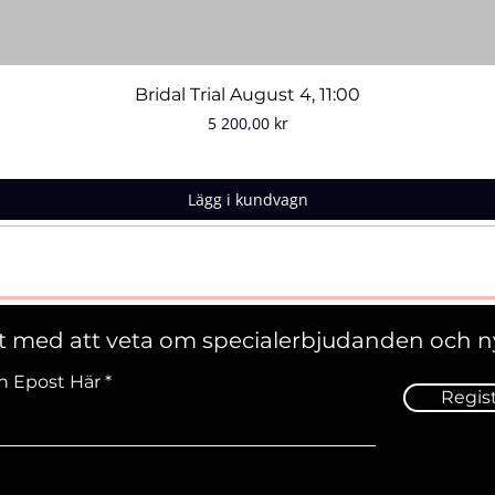
Snabbvisning
Bridal Trial August 4, 11:00
Pris
5 200,00 kr
Lägg i kundvagn
st med att veta om specialerbjudanden och n
n Epost Här
Regis