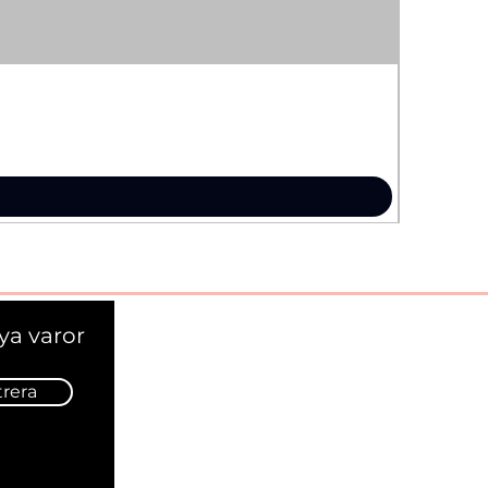
ya varor
trera