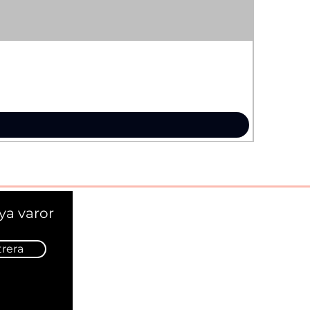
ya varor
trera