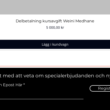
Snabbvisning
Delbetalning kursavgift Weini Medhane
Pris
5 000,00 kr
Lägg i kundvagn
st med att veta om specialerbjudanden och n
n Epost Här
Regis