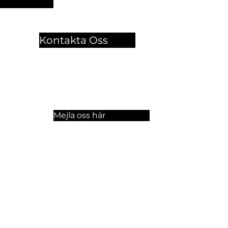
Kontakta Oss
🏫 Sergelgatan 11,
Stockholm, Sweden.​​
☏ +46 8 300-640
Mejla oss här