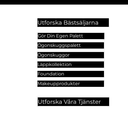
Utforska Bästsäljarna
Gör Din Egen Palett
Ögonskuggspalett
Ögonskuggor
Läppkollektion
Foundation
Makeupprodukter
Utforska Våra Tjänster