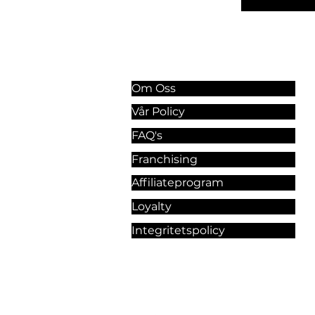
Information & Riktlinjer
Om Oss
Vår Policy
FAQ's
Franchising
Affiliateprogram
Loyalty
Integritetspolicy