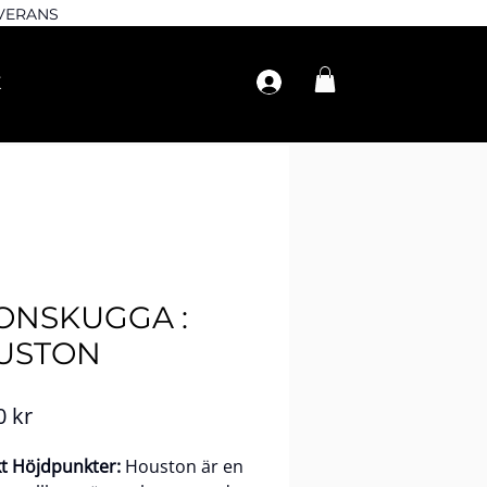
EVERANS
ONSKUGGA :
USTON
Pris
0 kr
t Höjdpunkter:
Houston är en