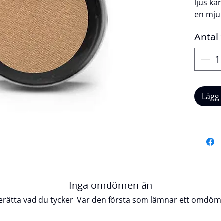
ljus k
en mjuk
mild vä
Antal
ögonen
levere
samtidi
möjligg
sömlös
Lägg
nedtona
skapa p
makeup
av gnis
Produk
Veg
Inga omdömen än
Ej t
erätta vad du tycker. Var den första som lämnar ett omdöm
Lång
Enke