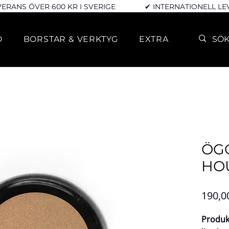
VERANS ÖVER 600 KR I SVERIGE
✔ INTERNATIONELL L
D
BORSTAR & VERKTYG
EXTRA
ÖG
HO
190,0
Produk