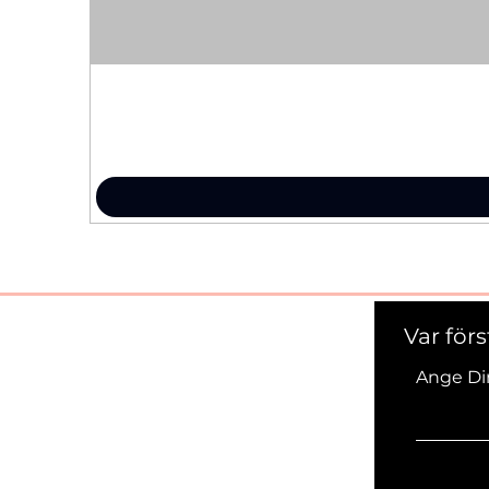
Var för
Ange Di