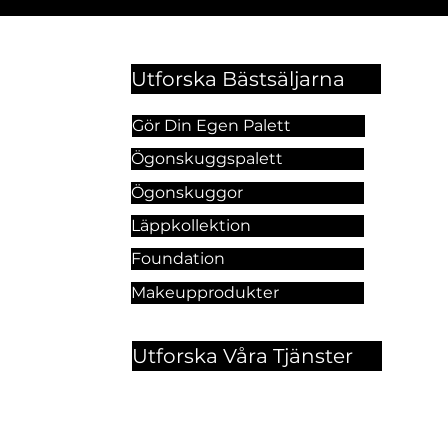
Utforska Bästsäljarna
Gör Din Egen Palett
Ögonskuggspalett
Ögonskuggor
Läppkollektion
Foundation
Makeupprodukter
Utforska Våra Tjänster