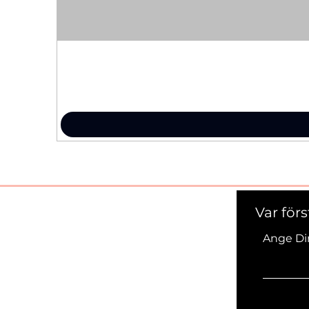
Var för
Ange Di