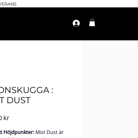
EVERANS
ONSKUGGA :
T DUST
Pris
0 kr
t Höjdpunkter:
Mist Dust är