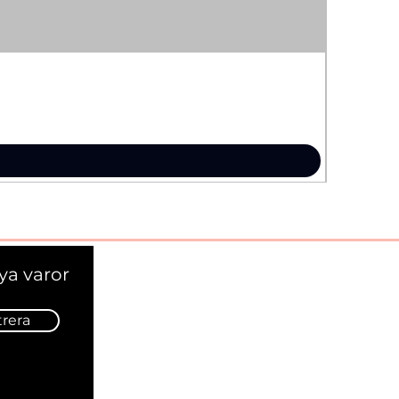
ya varor
trera