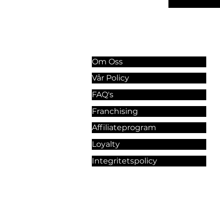
Information & Riktlinjer
Om Oss
Vår Policy
FAQ's
Franchising
Affiliateprogram
Loyalty
Integritetspolicy