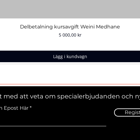
Snabbvisning
Delbetalning kursavgift Weini Medhane
Pris
5 000,00 kr
Lägg i kundvagn
st med att veta om specialerbjudanden och n
n Epost Här
Regis