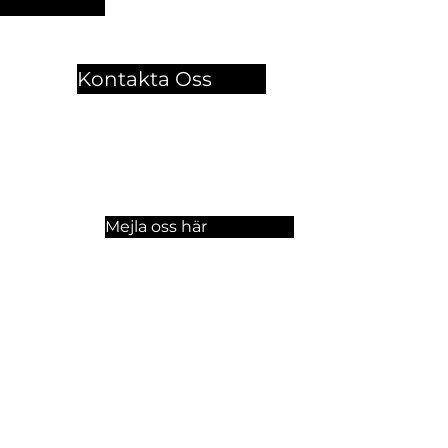
Kontakta Oss
🏫 Sergelgatan 11,
Stockholm, Sweden.​​
☏ +46 8 300-640
Mejla oss här