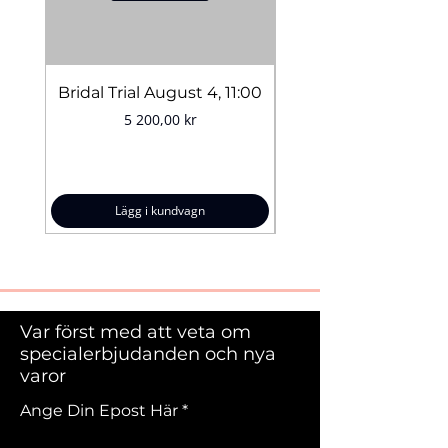
Mängd:
5 g
Bridal Trial August 4, 11:00
Pris
5 200,00 kr
Lägg i kundvagn
Var först med att veta om
specialerbjudanden och nya
varor
Ange Din Epost Här