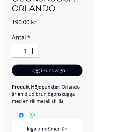
ORLANDO
Pris
190,00 kr
Antal
*
Lägg i kundvagn
Produkt Höjdpunkter:
Orlando
är en djup brun ögonskugga
med en rik metallisk lila
underton som skapar ett
mörkt, mystiskt glow på
ögonen. Dess mikrosläta
Inga omdömen än
formula levererar intensiv