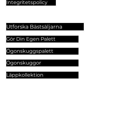
Integritetspolicy
Utforska Bästsäljarna
Gör Din Egen Palett
Ögonskuggspalett
Ögonskuggor
Läppkollektion
Foundation
Makeupprodukter
Utforska Våra Tjänster