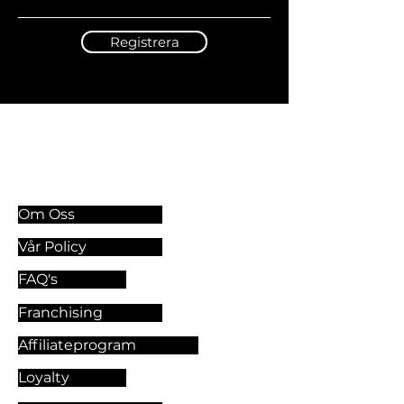
Registrera
Information & Riktlinjer
Om Oss
Vår Policy
FAQ's
Franchising
Affiliateprogram
Loyalty