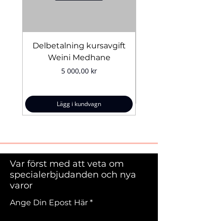
Mängd:
5 g
Delbetalning kursavgift
Bridal Trial August 4
Weini Medhane
Pris
5 000,00 kr
Lägg i kundvagn
Var först med att veta om
specialerbjudanden och nya
varor
Ange Din Epost Här