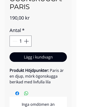
PARIS
Pris
190,00 kr
Antal
*
Lägg i kundvagn
Produkt Höjdpunkter:
Paris är
en djup, mörk ögonskugga
berikad med livfulla lila
holografiska skimmer som
skapar en slående,
galaxliknande effekt på ögonen.
Inga omdömen än
Dess mikrosläta formula