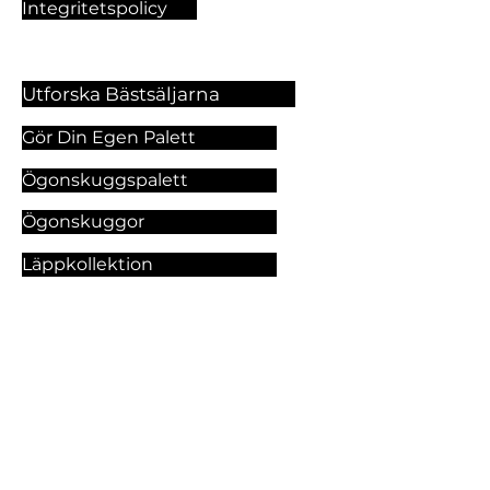
Integritetspolicy
Utforska Bästsäljarna
Gör Din Egen Palett
Ögonskuggspalett
Ögonskuggor
Läppkollektion
Foundation
Makeupprodukter
Utforska Våra Tjänster