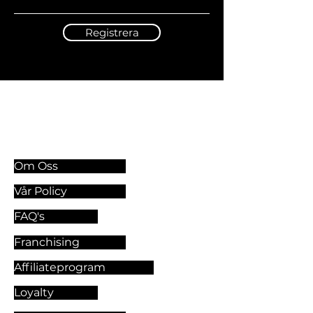
Registrera
Information & Riktlinjer
Om Oss
Vår Policy
FAQ's
Franchising
Affiliateprogram
Loyalty