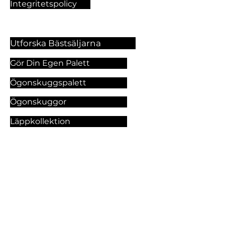
Integritetspolicy
Utforska Bästsäljarna
Gör Din Egen Palett
Ögonskuggspalett
Ögonskuggor
Läppkollektion
Foundation
Makeupprodukter
Utforska Våra Tjänster