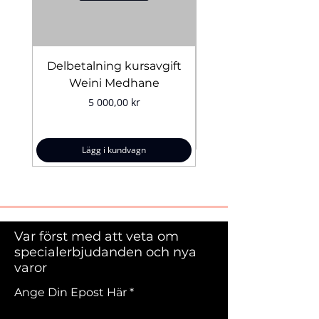
Delbetalning kursavgift
Bridal Trial August 4
Weini Medhane
Pris
5 000,00 kr
Lägg i kundvagn
Var först med att veta om
specialerbjudanden och nya
varor
Ange Din Epost Här