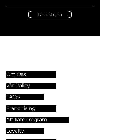
Registrera
Information & Riktlinjer
Om Oss
Vår Policy
FAQ's
Franchising
Affiliateprogram
Loyalty