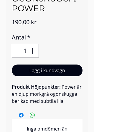
POWER
Pris
190,00 kr
Antal
*
Lägg i kundvagn
Produkt Höjdpunkter:
Power är
en djup mörkgrå ögonskugga
berikad med subtila lila
skimmer och en slående
glitterfinish som tillför
omedelbar intensitet till
Inga omdömen än
ögonen. Dess mikrosläta