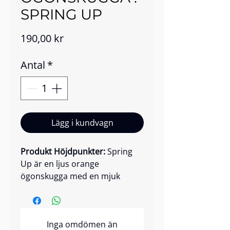
SPRING UP
Pris
190,00 kr
Antal
*
Lägg i kundvagn
Produkt Höjdpunkter:
Spring
Up är en ljus orange
ögonskugga med en mjuk
skimrande finish som ger klar,
gnistrande värme till vilken look
som helst. Dess mikro-lena
Inga omdömen än
formula erbjuder