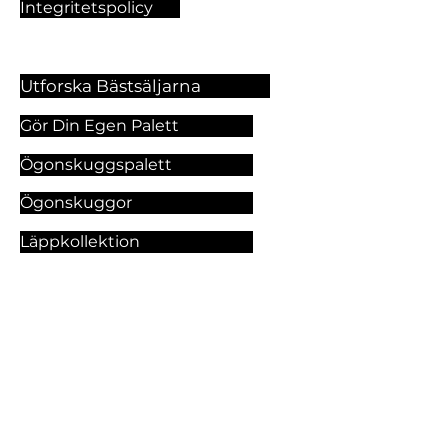
Integritetspolicy
Utforska Bästsäljarna
Gör Din Egen Palett
Ögonskuggspalett
Ögonskuggor
Läppkollektion
Foundation
Makeupprodukter
Utforska Våra Tjänster