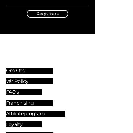
Registrera
Information & Riktlinjer
Om Oss
Vår Policy
FAQ's
Franchising
Affiliateprogram
Loyalty