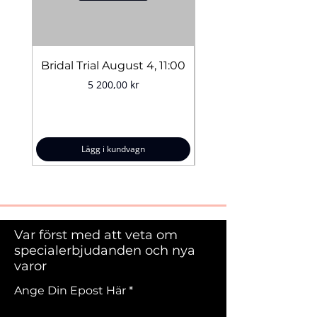
Mängd:
5 g
Bridal Trial August 4, 11:00
Pris
5 200,00 kr
Lägg i kundvagn
Var först med att veta om
specialerbjudanden och nya
varor
Ange Din Epost Här