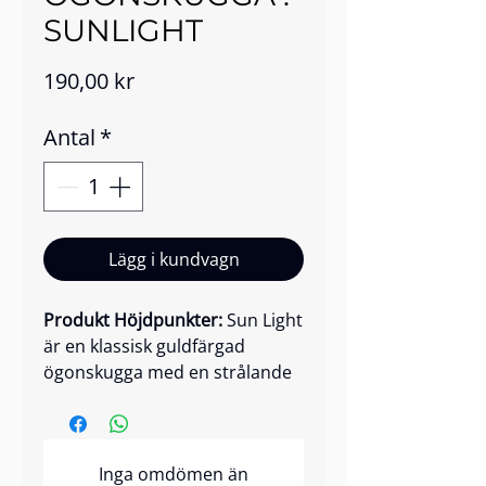
SUNLIGHT
Pris
190,00 kr
Antal
*
Lägg i kundvagn
Produkt Höjdpunkter:
Sun Light
är en klassisk guldfärgad
ögonskugga med en strålande
metallisk finish som tillför varm,
lysande briljans till ögonen.
Dess mikrosläta, mikroniserade
Inga omdömen än
formula levererar intensiv