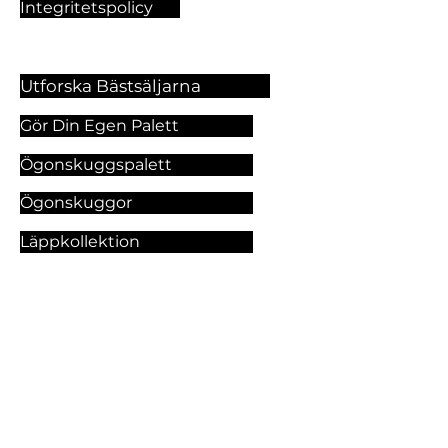
Integritetspolicy
Utforska Bästsäljarna
Gör Din Egen Palett
Ögonskuggspalett
Ögonskuggor
Läppkollektion
Foundation
Makeupprodukter
Utforska Våra Tjänster