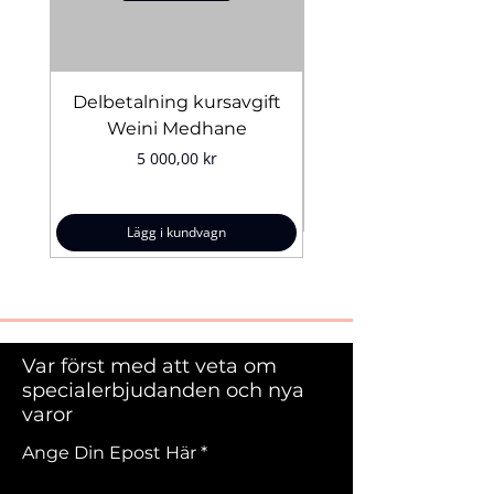
Delbetalning kursavgift
Bridal Trial August 4
Weini Medhane
Pris
5 000,00 kr
Lägg i kundvagn
Var först med att veta om
specialerbjudanden och nya
varor
Ange Din Epost Här