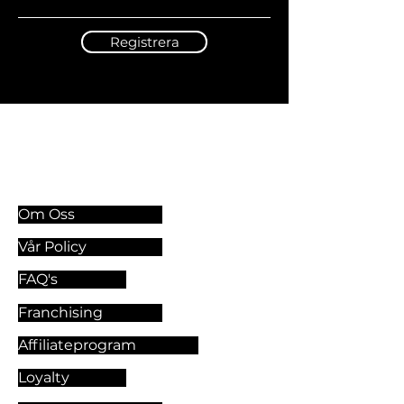
Registrera
Information & Riktlinjer
Om Oss
Vår Policy
FAQ's
Franchising
Affiliateprogram
Loyalty