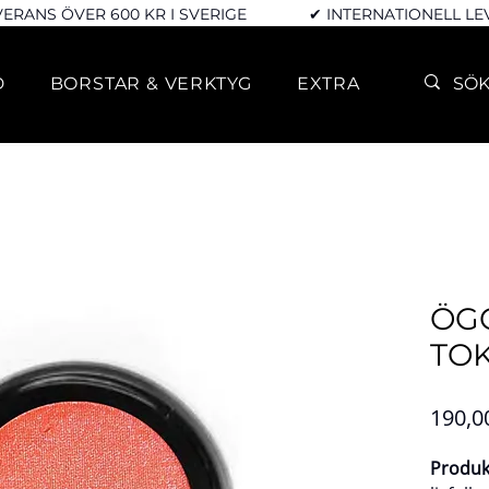
VERANS ÖVER 600 KR I SVERIGE
✔ INTERNATIONELL L
D
BORSTAR & VERKTYG
EXTRA
ÖG
TO
190,0
Produk