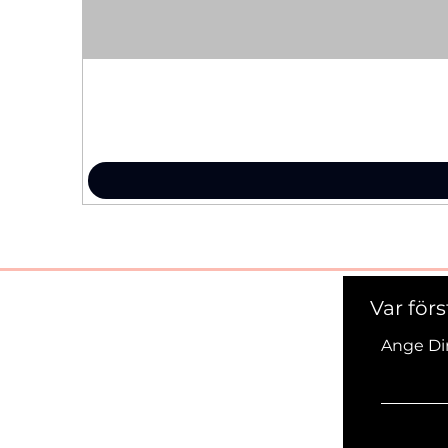
Var för
Ange Di