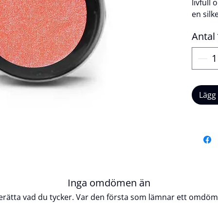
livful
en silke
strålan
Antal
varje l
erbjud
ögonsk
upp, vi
mjuk, g
Lägg
oförglö
lysande
skimra
rosa, p
utstick
med en
Produk
Inga omdömen än
erätta vad du tycker. Var den första som lämnar ett omdöm
Veg
Ej t