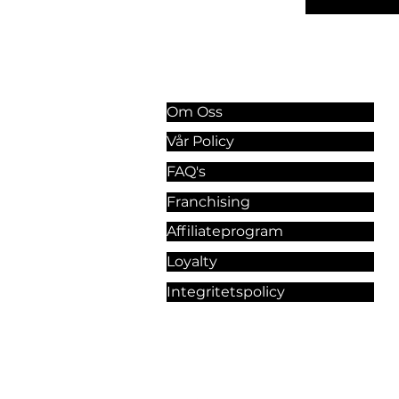
Information & Riktlinjer
Om Oss
Vår Policy
FAQ's
Franchising
Affiliateprogram
Loyalty
Integritetspolicy