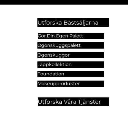
Utforska Bästsäljarna
Gör Din Egen Palett
Ögonskuggspalett
Ögonskuggor
Läppkollektion
Foundation
Makeupprodukter
Utforska Våra Tjänster