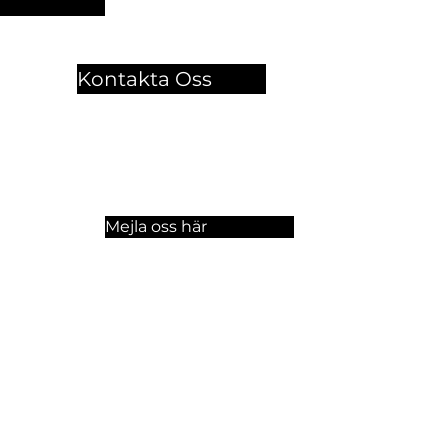
Kontakta Oss
🏫 Sergelgatan 11,
Stockholm, Sweden.​​
☏ +46 8 300-640
Mejla oss här