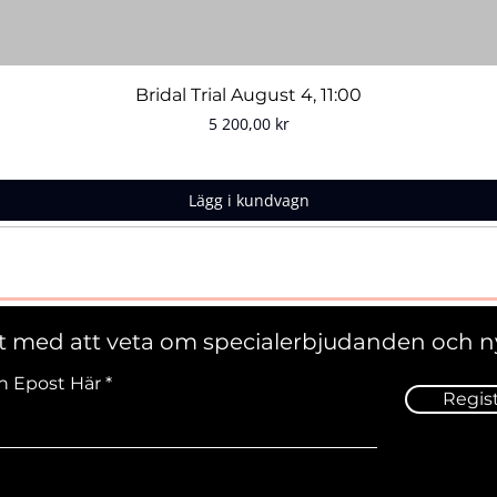
Snabbvisning
Bridal Trial August 4, 11:00
Pris
5 200,00 kr
Lägg i kundvagn
st med att veta om specialerbjudanden och n
n Epost Här
Regis