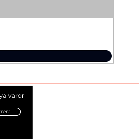
ya varor
trera