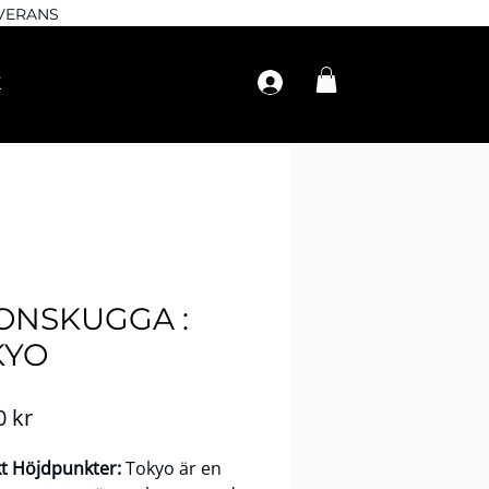
EVERANS
ONSKUGGA :
KYO
Pris
0 kr
t Höjdpunkter:
Tokyo är en