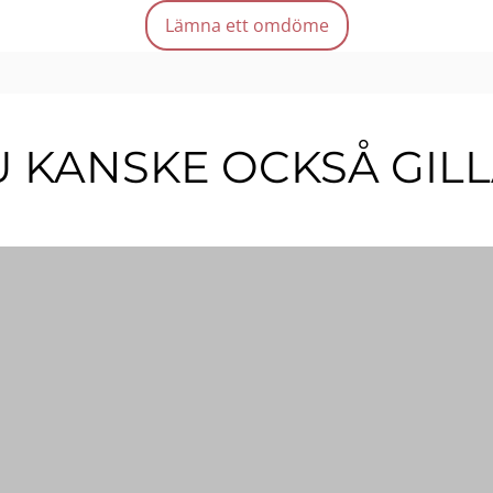
Lång
Lämna ett omdöme
Enke
Oran
Mängd
 KANSKE OCKSÅ GIL