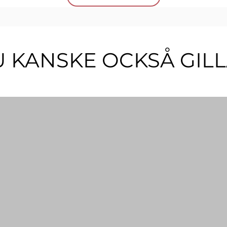
Glit
Ej f
Mängd
 KANSKE OCKSÅ GIL