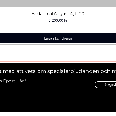
Snabbvisning
Bridal Trial August 4, 11:00
Pris
5 200,00 kr
Lägg i kundvagn
st med att veta om specialerbjudanden och n
n Epost Här
Regis