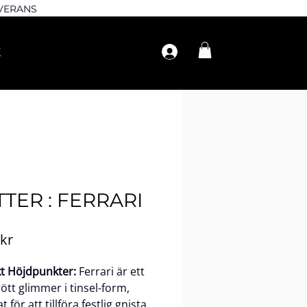
EVERANS
TTER : FERRARI
Pris
 kr
t Höjdpunkter:
Ferrari är ett
rött glimmer i tinsel-form,
 för att tillföra festlig gnista