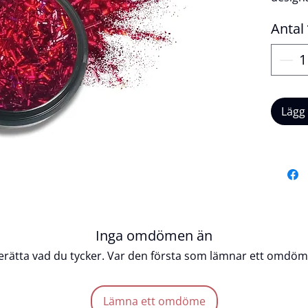
och kra
Antal
Dess ho
ljuset 
högglan
att app
funger
Lägg
kroppen
iögonfa
Ferrari
som til
kreativ
Produk
Inga omdömen än
Veg
erätta vad du tycker. Var den första som lämnar ett omdöm
Crue
Lång
Enke
Lämna ett omdöme