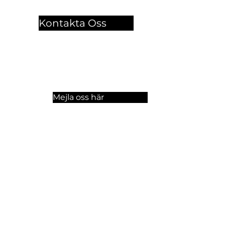
Kontakta Oss
🏫 Sergelgatan 11,
Stockholm, Sweden.​​
☏ +46 8 300-640
Mejla oss här
a oss på sociala medier!