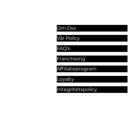
Information & Riktlinjer
Om Oss
Vår Policy
FAQ's
Franchising
Affiliateprogram
Loyalty
Integritetspolicy