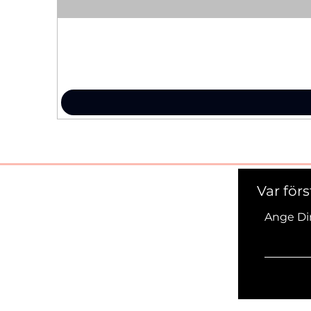
Var för
Ange Di