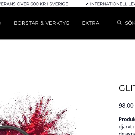
VERANS ÖVER 600 KR I SVERIGE
✔ INTERNATIONELL L
D
BORSTAR & VERKTYG
EXTRA
GLI
98,00
Produk
djärvt 
designat