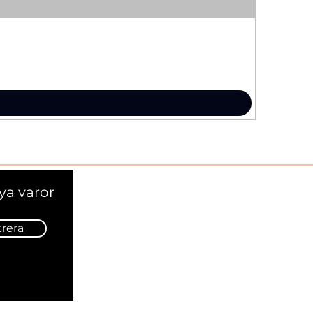
ya varor
trera