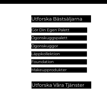
Utforska Bästsäljarna
Gör Din Egen Palett
Ögonskuggspalett
Ögonskuggor
Läppkollektion
Foundation
Makeupprodukter
Utforska Våra Tjänster