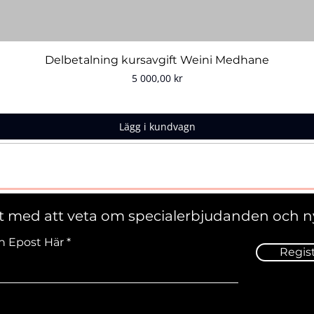
Snabbvisning
Delbetalning kursavgift Weini Medhane
Pris
5 000,00 kr
Lägg i kundvagn
st med att veta om specialerbjudanden och n
n Epost Här
Regis