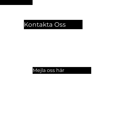
Kontakta Oss
🏫 Sergelgatan 11,
Stockholm, Sweden.​​
☏ +46 8 300-640
Mejla oss här