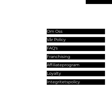
Information & Riktlinjer
Om Oss
Vår Policy
FAQ's
Franchising
Affiliateprogram
Loyalty
Integritetspolicy