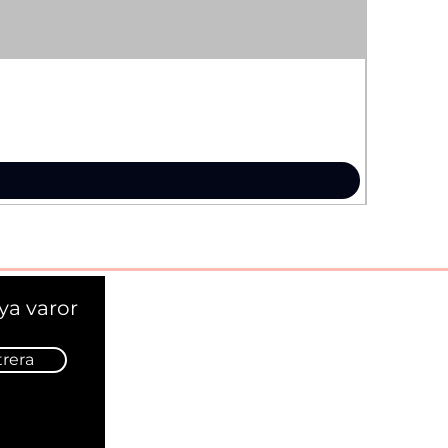
ya varor
trera