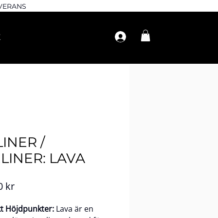
EVERANS
LINER /
LINER: LAVA
Pris
0 kr
t Höjdpunkter:
Lava är en