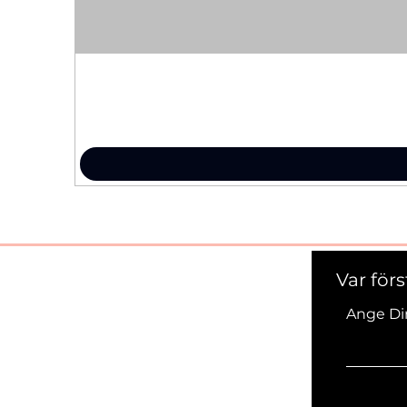
Var för
Ange Di