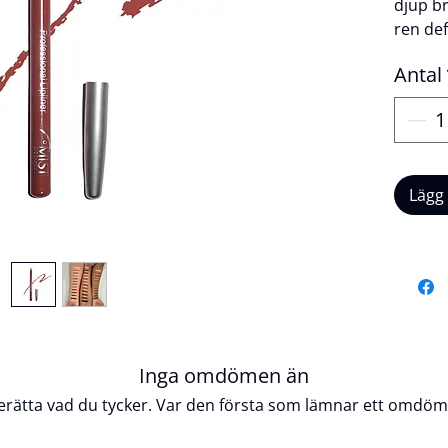
djup br
ren de
vardag
Antal
textur 
långvar
ögon. L
med en 
Lägg
Produk
Veg
Crue
Lång
Brun
Inga omdömen än
Enke
erätta vad du tycker. Var den första som lämnar ett omdöm
Mängd