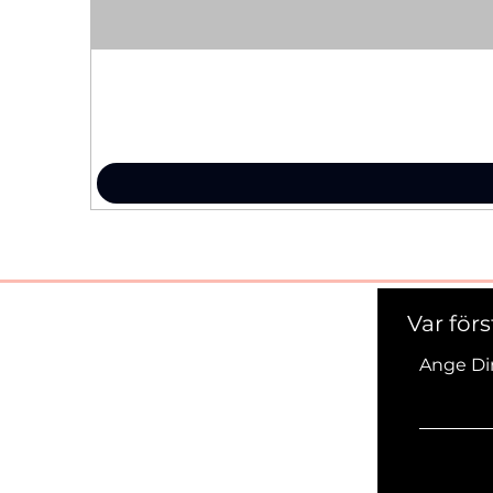
Var för
Ange Di