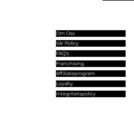
Information & Riktlinjer
Om Oss
Vår Policy
FAQ's
Franchising
Affiliateprogram
Loyalty
Integritetspolicy