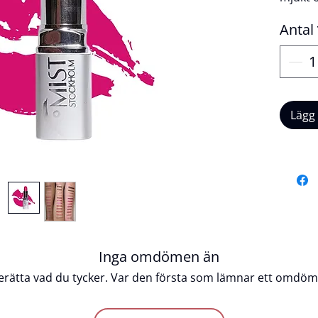
slående
Antal
glans. 
intensi
applice
formul
hela d
Lägg
läpplo
och cru
modiga,
Produk
Crue
Glan
Enke
Inga omdömen än
Inte
erätta vad du tycker. Var den första som lämnar ett omdöm
Färg