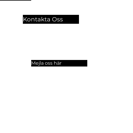
Kontakta Oss
🏫 Sergelgatan 11,
Stockholm, Sweden.​​
☏ +46 8 300-640
Mejla oss här
a oss på sociala medier!