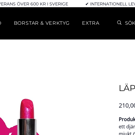
VERANS ÖVER 600 KR I SVERIGE
✔ INTERNATIONELL L
D
BORSTAR & VERKTYG
EXTRA
LÄP
210,0
Produk
ett djä
mjukt 