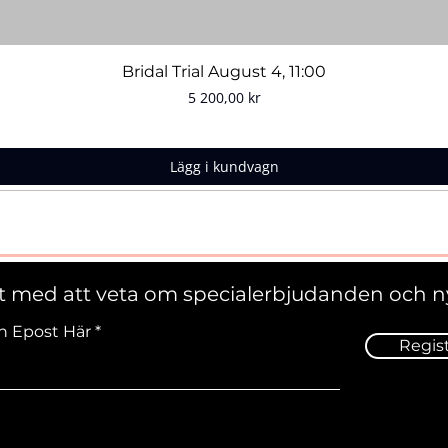
Snabbvisning
Bridal Trial August 4, 11:00
Pris
5 200,00 kr
Lägg i kundvagn
st med att veta om specialerbjudanden och n
n Epost Här
Regis