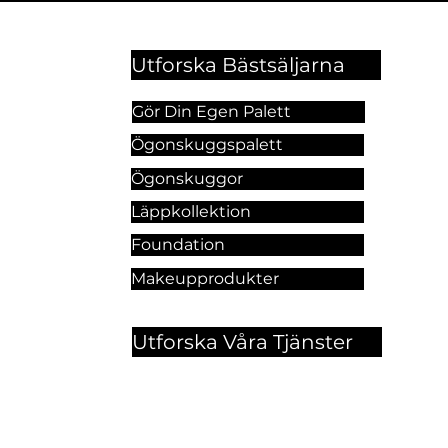
Utforska Bästsäljarna
Gör Din Egen Palett
Ögonskuggspalett
Ögonskuggor
Läppkollektion
Foundation
Makeupprodukter
Utforska Våra Tjänster
Hitt