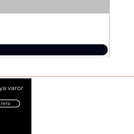
ya varor
trera