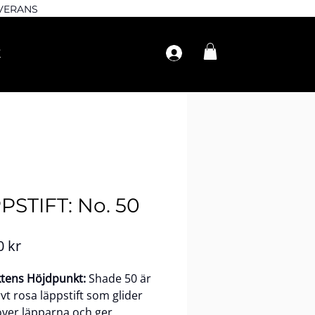
EVERANS
PSTIFT: No. 50
Pris
0 kr
tens Höjdpunkt:
Shade 50 är
rvt rosa läppstift som glider
över läpparna och ger