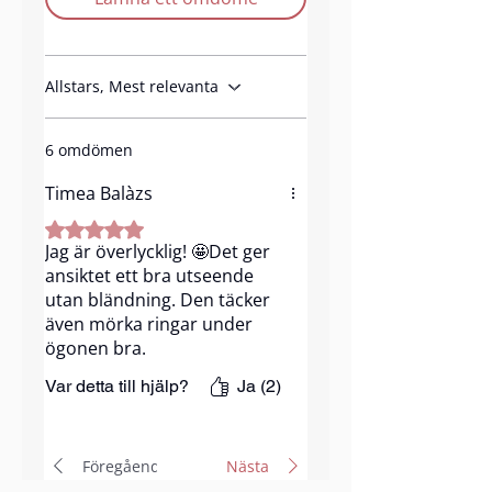
Produkt funktioner:
Allstars, Mest relevanta
Medium to High
coverage(75%)
6 omdömen
Passar till mogen hud
Timea Balàzs
Vegan
Cruelty-free
Betygsatt till 5 av 5 stjärnor.
Långvarig
Jag är överlycklig! 🤩Det ger
Lätt formula
ansiktet ett bra utseende
utan bländning. Den täcker
9 nyanser
även mörka ringar under
ögonen bra.
kvantitet:
10 g.
Var detta till hjälp?
Ja (2)
Föregående
Nästa