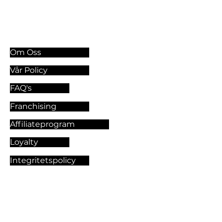
Information & Riktlinjer
Om Oss
Vår Policy
FAQ's
Franchising
Affiliateprogram
Loyalty
Integritetspolicy
Utforska Bästsäljarna
Gör Din Egen Palett