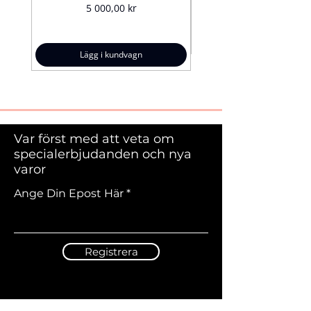
Pris
5 000,00 kr
Lägg i kundvagn
Var först med att veta om
specialerbjudanden och nya
varor
Ange Din Epost Här
Registrera