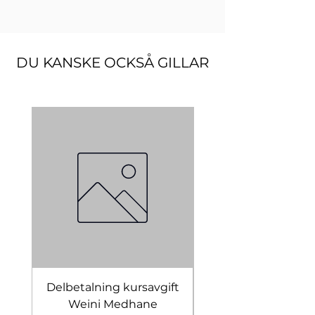
DU KANSKE OCKSÅ GILLAR
Delbetalning kursavgift
Bridal Trial August 4
Weini Medhane