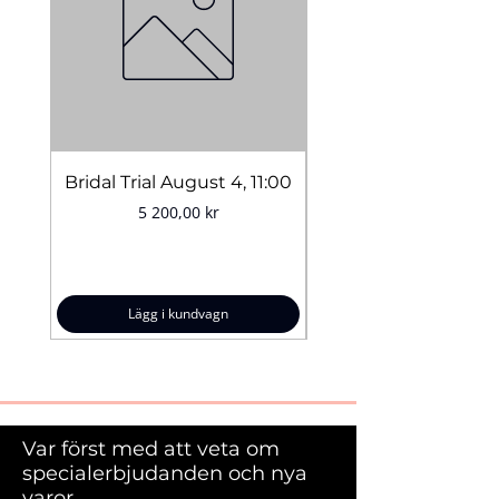
Passar till mogen hud
Vegan
Cruelty-free
Långvarig
Lätt formula
Bridal Trial August 4, 11:00
Kvantitet:
10 g.
Pris
5 200,00 kr
Lägg i kundvagn
Var först med att veta om
specialerbjudanden och nya
varor