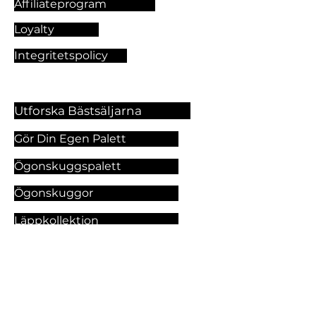
Affiliateprogram
Loyalty
Integritetspolicy
Utforska Bästsäljarna
Gör Din Egen Palett
Ögonskuggspalett
Ögonskuggor
Läppkollektion
Foundation
Makeupprodukter