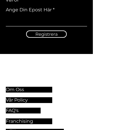
Ange Din Epost Här
Registrera
Information & Riktlinjer
Om Oss
Vår Policy
FAQ's
Franchising