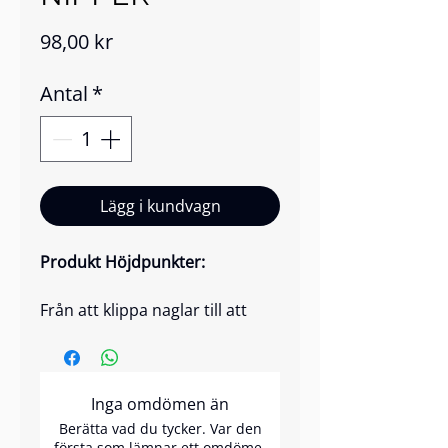
Pris
98,00 kr
Antal
*
Lägg i kundvagn
Produkt Höjdpunkter:
Från att klippa naglar till att
snygga till nagelband – vår
nageltång passar för en rad
olika nagelvårdsaktiviteter. Den
Inga omdömen än
är lämplig för både
professionellt och personligt
Berätta vad du tycker. Var den
första som lämnar ett omdöme.