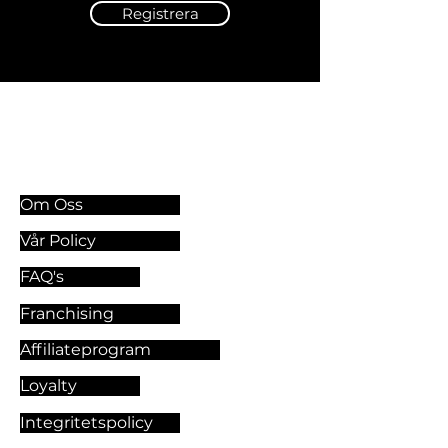
Registrera
Information & Riktlinjer
Om Oss
Vår Policy
FAQ's
Franchising
Affiliateprogram
Loyalty
Integritetspolicy