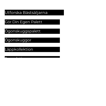
Utforska Bästsäljarna
Gör Din Egen Palett
Ögonskuggspalett
Ögonskuggor
Läppkollektion
Foundation
Makeupprodukter
Utforska Våra Tjänster