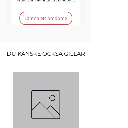
bruk.
Lämna ett omdöme
Produkt funktioner:
Passar för manikyr
Enkel att använda
DU KANSKE OCKSÅ GILLAR
Professionellt och personligt
bruk
Kvantitet:
1