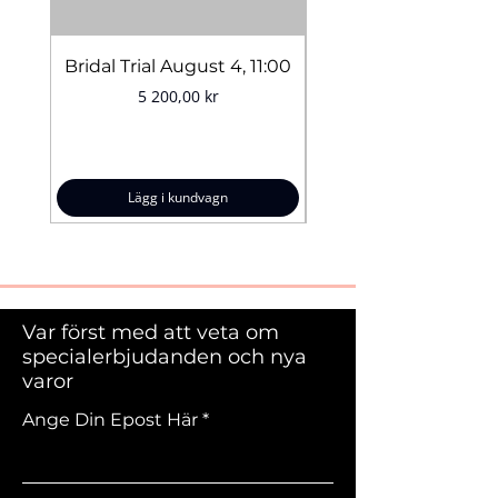
Bridal Trial August 4, 11:00
Pris
5 200,00 kr
Lägg i kundvagn
Var först med att veta om
specialerbjudanden och nya
varor
Ange Din Epost Här