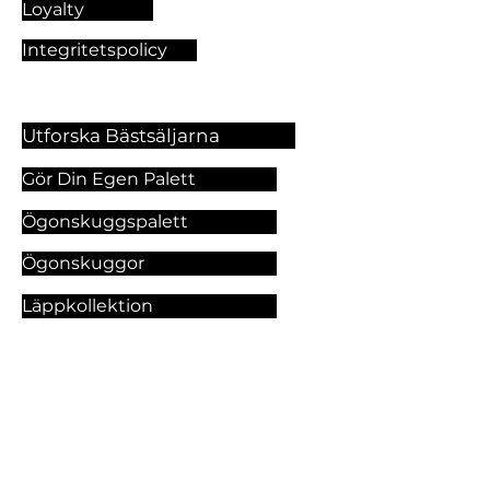
Loyalty
Integritetspolicy
Utforska Bästsäljarna
Gör Din Egen Palett
Ögonskuggspalett
Ögonskuggor
Läppkollektion
Foundation
Makeupprodukter
Utforska Våra Tjänster