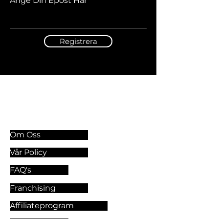
Ange Din Epost Här
Registrera
Information & Riktlinjer
Om Oss
Vår Policy
FAQ's
Franchising
Affiliateprogram