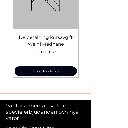
Vegansk
Cruelty-free
Långvarig
Enkel applicering
Delbetalning kursavgift
Bridal Trial August 4
Weini Medhane
Kvantitet:
10 g
Pris
5 000,00 kr
Lägg i kundvagn
Var först med att veta om
specialerbjudanden och nya
varor