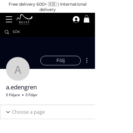
Free delivery 600+ 🇸🇪 | International
delivery
Fler åtgärder
Följ
a.edengren
a.edengren
0 Följare
0 Följer