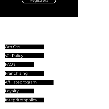
Registrera
Information & Riktlinjer
Om Oss
Vår Policy
FAQ's
Franchising
Affiliateprogram
Loyalty
Integritetspolicy