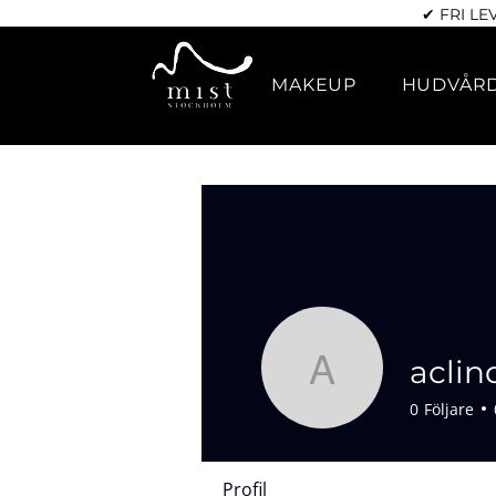
✔ FRI LE
MAKEUP
HUDVÅR
aclin
aclindber
0
Följare
Profil