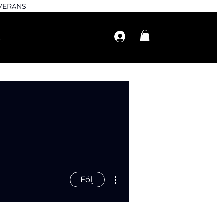
EVERANS
Fler åtgärder
Följ