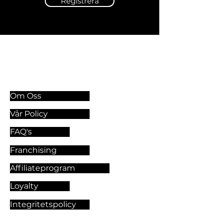
Registrera
Information & Riktlinjer
Om Oss
Vår Policy
FAQ's
Franchising
Affiliateprogram
Loyalty
Integritetspolicy