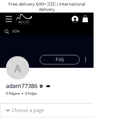
Free delivery 600+ 🇸🇪 | International
delivery
Fler åtgärder
Följ
adam77386
Redigerare
Admin
adam77386
0 Följare
0 Följer