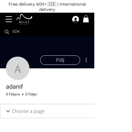
Free delivery 600+ 🇸🇪 | International
delivery
Fler åtgärder
Följ
adanif
adanif
0 Följare
0 Följer