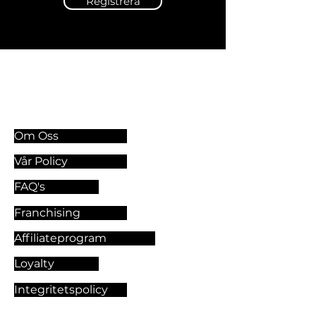
Registrera
Information & Riktlinjer
Om Oss
Vår Policy
FAQ's
Franchising
Affiliateprogram
Loyalty
Integritetspolicy