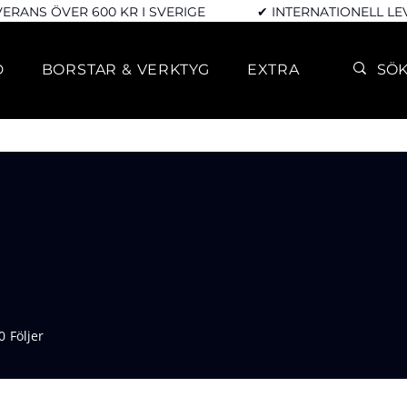
VERANS ÖVER 600 KR I SVERIGE
✔ INTERNATIONELL L
D
BORSTAR & VERKTYG
EXTRA
0
Följer