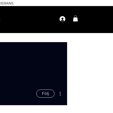
EVERANS
Fler åtgärder
Följ