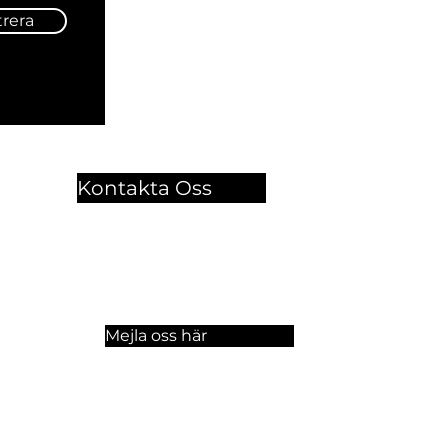
trera
Kontakta Oss
🏫 Sergelgatan 11,
Stockholm, Sweden.​​
☏ +46 8 300-640
Mejla oss här