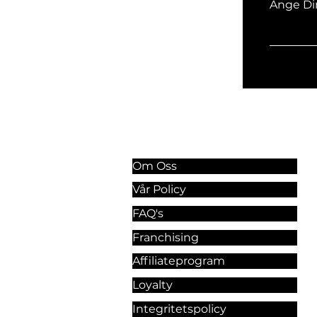
Ange Di
Information & Riktlinjer
Om Oss
Vår Policy
FAQ's
Franchising
Affiliateprogram
Loyalty
Integritetspolicy