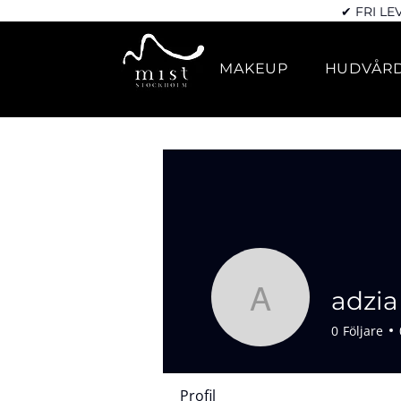
✔ FRI LE
MAKEUP
HUDVÅR
adzia
adzia
0
Följare
Profil