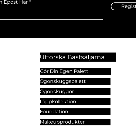
n Epost Här
Regis
Utforska Bästsäljarna
Gör Din Egen Palett
Ögonskuggspalett
Ögonskuggor
Läppkollektion
Foundation
Makeupprodukter