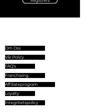
Registrera
Information & Riktlinjer
Om Oss
Vår Policy
FAQ's
Franchising
Affiliateprogram
Loyalty
Integritetspolicy