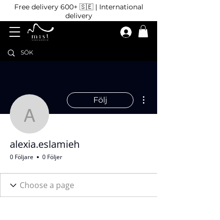
Free delivery 600+ 🇸🇪 | International
delivery
Fler åtgärder
Följ
alexia.eslamieh
alexia.eslamieh
0 Följare
0 Följer