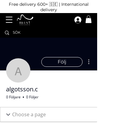
Free delivery 600+ 🇸🇪 | International
delivery
Fler åtgärder
Följ
algotsson.c
algotsson.c
0 Följare
0 Följer