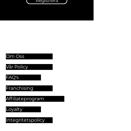
Registrera
Information & Riktlinjer
Om Oss
Vår Policy
FAQ's
Franchising
Affiliateprogram
Loyalty
Integritetspolicy