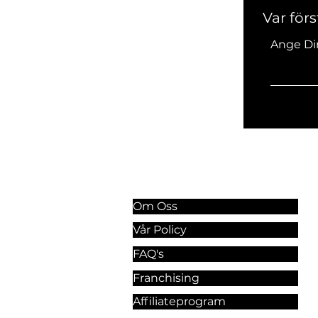
Var för
Ange Di
Information & Riktlinjer
Om Oss
Vår Policy
FAQ's
Franchising
Affiliateprogram