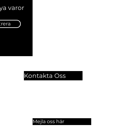
ya varor
trera
Kontakta Oss
🏫 Sergelgatan 11,
Stockholm, Sweden.​​
☏ +46 8 300-640
Mejla oss här