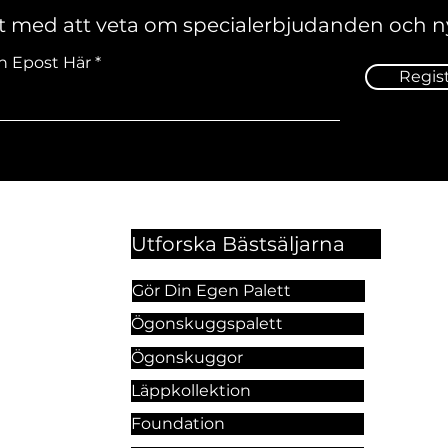
st med att veta om specialerbjudanden och n
n Epost Här
Regis
Utforska Bästsäljarna
Gör Din Egen Palett
Ögonskuggspalett
Ögonskuggor
Läppkollektion
Foundation