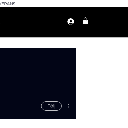
EVERANS
Fler åtgärder
Följ