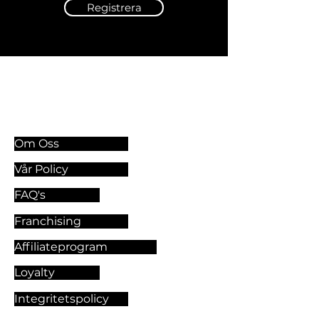
Registrera
Information & Riktlinjer
Om Oss
Vår Policy
FAQ's
Franchising
Affiliateprogram
Loyalty
Integritetspolicy