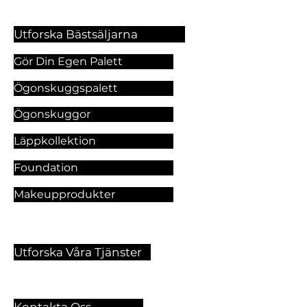
Utforska Bästsäljarna
Gör Din Egen Palett
Ögonskuggspalett
Ögonskuggor
Läppkollektion
Foundation
Makeupprodukter
Utforska Våra Tjänster
Kontakta Oss