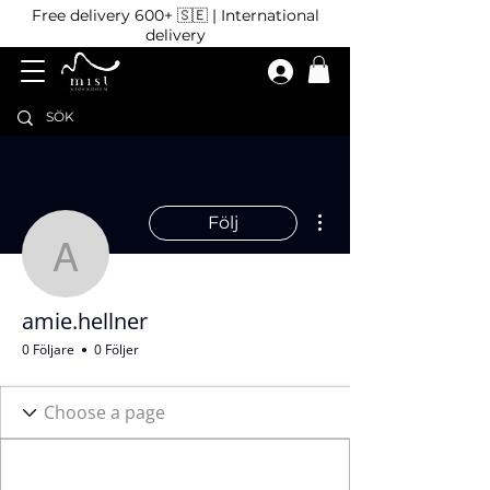
Free delivery 600+ 🇸🇪 | International
delivery
Fler åtgärder
Följ
amie.hellner
amie.hellner
0 Följare
0 Följer