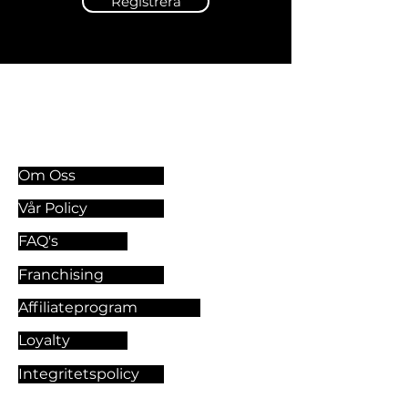
Registrera
Information & Riktlinjer
Om Oss
Vår Policy
FAQ's
Franchising
Affiliateprogram
Loyalty
Integritetspolicy