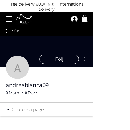
Free delivery 600+ 🇸🇪 | International
delivery
Fler åtgärder
Följ
andreabianca09
andreabianca09
0 Följare
0 Följer