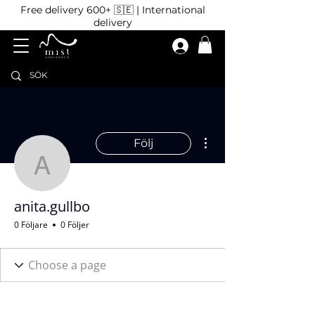
Free delivery 600+ 🇸🇪 | International
delivery
Fler åtgärder
Följ
anita.gullbo
anita.gullbo
0 Följare
0 Följer