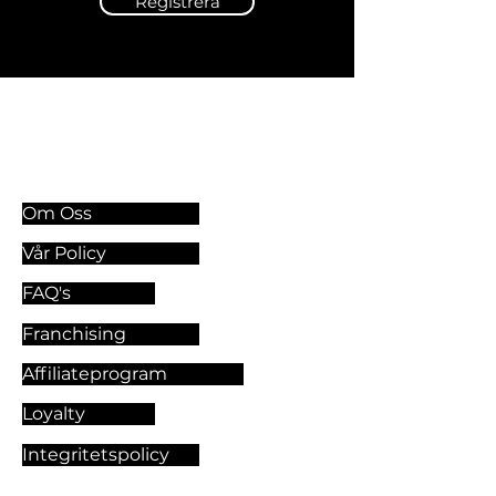
Registrera
Information & Riktlinjer
Om Oss
Vår Policy
FAQ's
Franchising
Affiliateprogram
Loyalty
Integritetspolicy