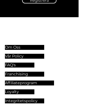
Registrera
Information & Riktlinjer
Om Oss
Vår Policy
FAQ's
Franchising
Affiliateprogram
Loyalty
Integritetspolicy