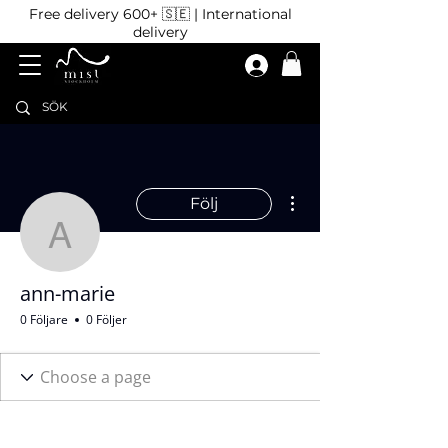
Free delivery 600+ 🇸🇪 | International
delivery
Fler åtgärder
Följ
ann-marie
ann-marie
0 Följare
0 Följer