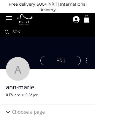
Free delivery 600+ 🇸🇪 | International
delivery
Fler åtgärder
Följ
ann-marie
ann-marie
0 Följare
0 Följer