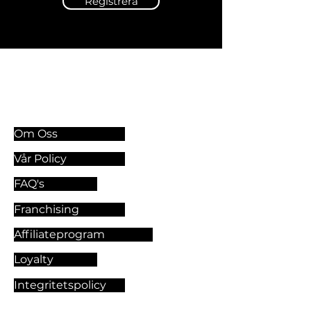
Registrera
Information & Riktlinjer
Om Oss
Vår Policy
FAQ's
Franchising
Affiliateprogram
Loyalty
Integritetspolicy