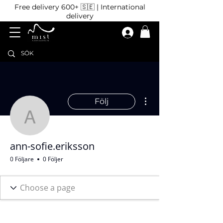
Free delivery 600+ 🇸🇪 | International
delivery
Fler åtgärder
Följ
ann-sofie.eriksson
ann-sofie.eriksson
0 Följare
0 Följer