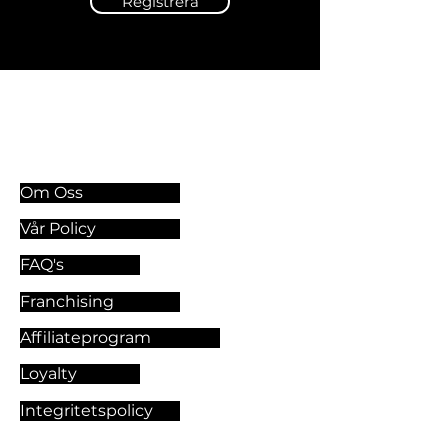
Registrera
Information & Riktlinjer
Om Oss
Vår Policy
FAQ's
Franchising
Affiliateprogram
Loyalty
Integritetspolicy