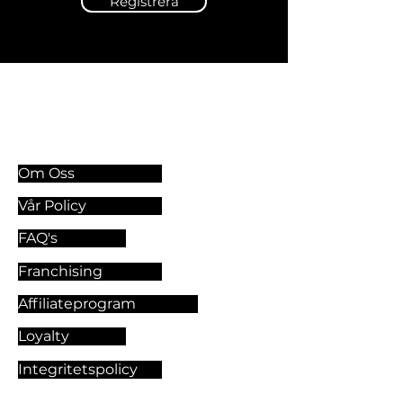
Registrera
Information & Riktlinjer
Om Oss
Vår Policy
FAQ's
Franchising
Affiliateprogram
Loyalty
Integritetspolicy