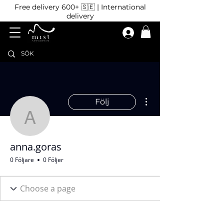
Free delivery 600+ 🇸🇪 | International
delivery
Fler åtgärder
Följ
anna.goras
anna.goras
0 Följare
0 Följer