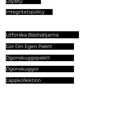
Loyalty
Integritetspolicy
Utforska Bästsäljarna
Gör Din Egen Palett
Ögonskuggspalett
Ögonskuggor
Läppkollektion
Foundation
Makeupprodukter
Utforska Våra Tjänster