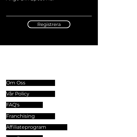
Registrera
Information & Riktlinjer
Om Oss
Vår Policy
FAQ's
Franchising
Affiliateprogram