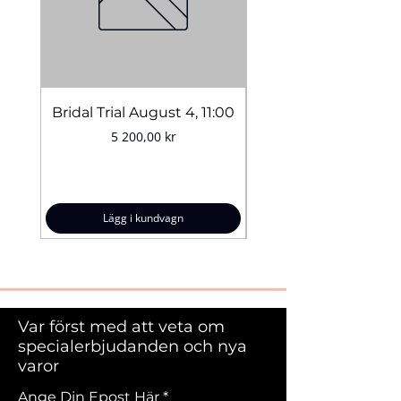
Bridal Trial August 4, 11:00
Pris
5 200,00 kr
Lägg i kundvagn
Var först med att veta om
specialerbjudanden och nya
varor
Ange Din Epost Här