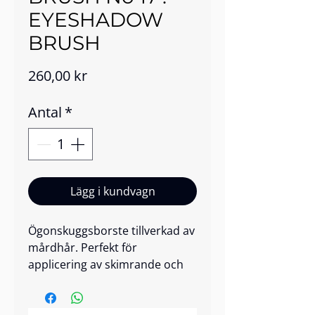
EYESHADOW
BRUSH
Pris
260,00 kr
Antal
*
Lägg i kundvagn
Ögonskuggsborste tillverkad av
mårdhår. Perfekt för
applicering av skimrande och
mörka ögonskuggor.