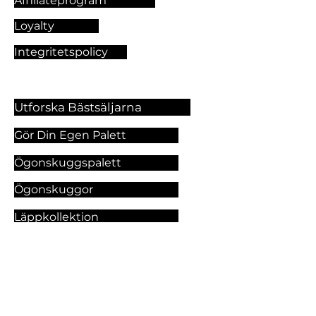
Affiliateprogram
Loyalty
Integritetspolicy
Utforska Bästsäljarna
Gör Din Egen Palett
Ögonskuggspalett
Ögonskuggor
Läppkollektion
Foundation
Makeupprodukter