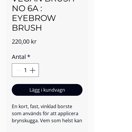
NO 6A :
EYEBROW
BRUSH
Pris
220,00 kr
Antal
*
Lägg i kundvagn
En kort, fast, vinklad borste
som används för att applicera
brynskugga. Vem som helst kan
bli ett proffs med denna