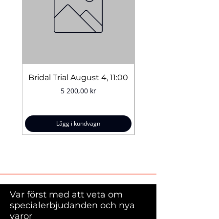
Bridal Trial August 4, 11:00
Pris
5 200,00 kr
Lägg i kundvagn
Var först med att veta om
specialerbjudanden och nya
varor