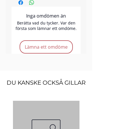
superlättanvända penna för att
fylla i och forma brynen.
Inga omdömen än
Använd borsten för att fylla i
och forma dina bryn och bygg
Berätta vad du tycker. Var den
första som lämnar ett omdöme.
upp färgen med några drag.
Vegan
Lämna ett omdöme
Cruelty Free
Made of fine synthetic hair
Eyebrow Brush
DU KANSKE OCKSÅ GILLAR