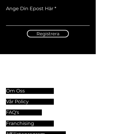
Ange Din Epost Här
Registrera
Information & Riktlinjer
Om Oss
Vår Policy
FAQ's
Franchising