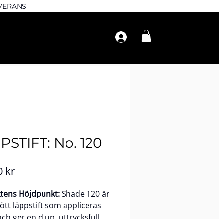
EVERANS
PSTIFT: No. 120
Pris
0 kr
tens Höjdpunkt:
Shade 120 är
rött läppstift som appliceras
ch ger en djup, uttrycksfull