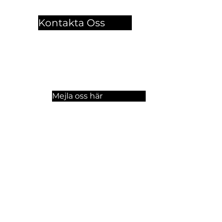
Kontakta Oss
🏫 Sergelgatan 11,
Stockholm, Sweden.​​
☏ +46 8 300-640
Mejla oss här
a oss på sociala medier!