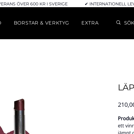
VERANS ÖVER 600 KR I SVERIGE
✔ INTERNATIONELL L
D
BORSTAR & VERKTYG
EXTRA
LÄP
210,0
Produk
ett vin
jämnt o