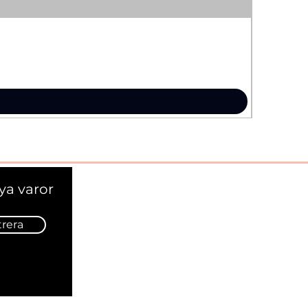
ya varor
trera