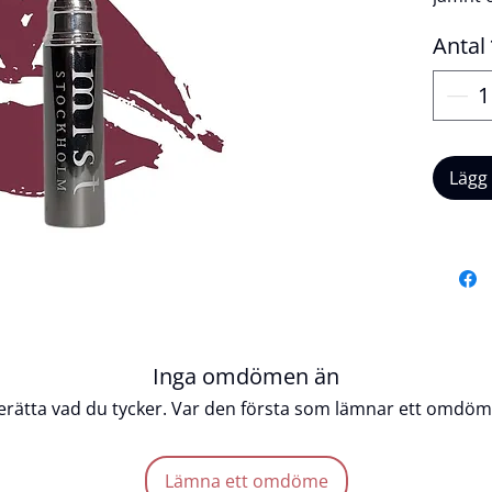
färg me
Antal
lyxiga 
pigment
medan 
ser til
återfuk
Lägg
en eleg
en kraf
Produk
Crue
Glan
Enke
Inga omdömen än
Inte
erätta vad du tycker. Var den första som lämnar ett omdöm
Färg
Lämna ett omdöme