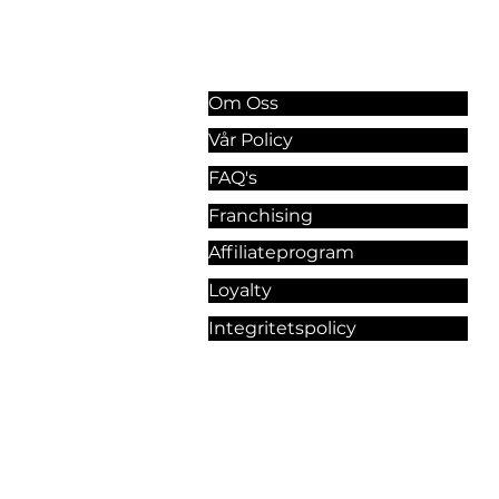
Information & Riktlinjer
Om Oss
Vår Policy
FAQ's
Franchising
Affiliateprogram
Loyalty
Integritetspolicy