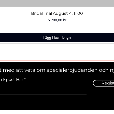
Snabbvisning
Bridal Trial August 4, 11:00
Pris
5 200,00 kr
Lägg i kundvagn
st med att veta om specialerbjudanden och n
n Epost Här
Regis