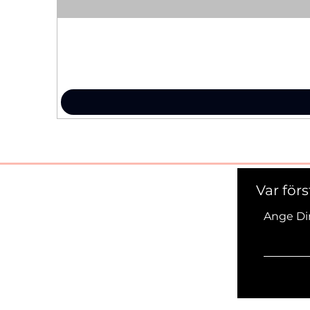
Var för
Ange Di