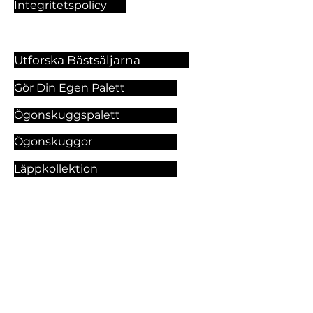
Integritetspolicy
Utforska Bästsäljarna
Gör Din Egen Palett
Ögonskuggspalett
Ögonskuggor
Läppkollektion
Foundation
Makeupprodukter
Utforska Våra Tjänster