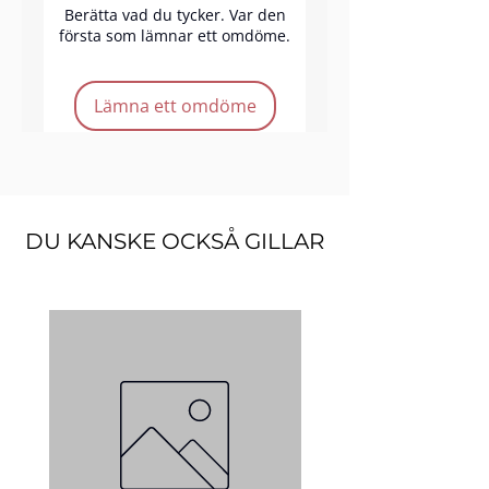
varje applicering. Den
Berätta vad du tycker. Var den
första som lämnar ett omdöme.
silkeslena formulan gör
appliceringen enkel, medan
den återfuktande blandningen
Lämna ett omdöme
håller läpparna mjuka och
återfuktade hela dagen och
skapar en felfri,
uppseendeväckande finish.
DU KANSKE OCKSÅ GILLAR
Produkt Funktioner:
Cruelty-free
Glansig finish
Enkel applicering
Intensiv pigmentering
Färg: mörklila