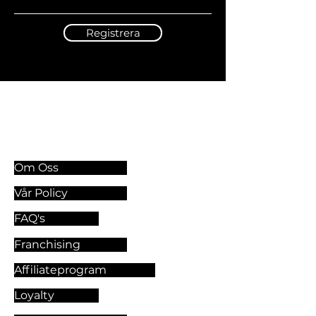
Registrera
Information & Riktlinjer
Om Oss
Vår Policy
FAQ's
Franchising
Affiliateprogram
Loyalty