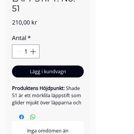
51
Pris
210,00 kr
Antal
*
Lägg i kundvagn
Produktens Höjdpunkt:
Shade
51 är ett mörklila läppstift som
glider mjukt över läpparna och
ger en djärv, dramatisk färg
med mjuk lyster. Detta lyxiga
läppstift glider över läpparna
Inga omdömen än
med intensiv pigmentering vid