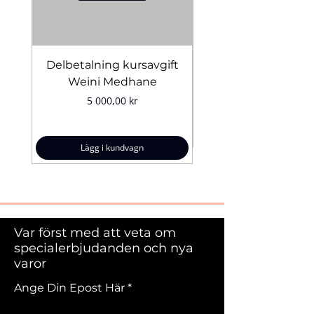
Delbetalning kursavgift
Bridal Trial August 4
Weini Medhane
Pris
5 000,00 kr
Lägg i kundvagn
Var först med att veta om
specialerbjudanden och nya
varor
Ange Din Epost Här